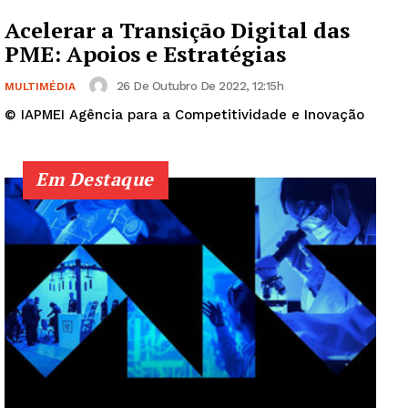
Acelerar a Transição Digital das
PME: Apoios e Estratégias
26 De Outubro De 2022, 12:15h
MULTIMÉDIA
Guimarães, agora!
© IAPMEI Agência para a Competitividade e Inovação
SUBSCREVA JÁ!
Em Destaque
Institucional
Artigos
Edição Digital
Europa
Grande Entrevista
Publicidade