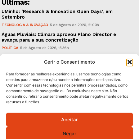
Últimas:
UMinho: ‘Research & Innovation Open Days’, em
Setembro
TECNOLOGIA & INOVAÇÃO
5 de Agosto de 2026, 21:00h
Águas Pluviais: Câmara aprovou Plano Director e
avança para a sua concretização
POLÍTICA
5 de Agosto de 2026, 15:36h
Guimarães Clássico: um festival de música entre 10 e
Gerir o Consentimento
15 de Agosto
CULTURA & EDUCAÇÃO
5 de Agosto de 2026, 12:06h
Para fornecer as melhores experiências, usamos tecnologias como
cookies para armazenar e/ou aceder a informações do dispositivo.
Consentir com essas tecnologias nos permitirá processar dados, como
Subscreva Newsletter:
comportamento de navegação ou IDs exclusivos neste site. Não
consentir ou retirar o consentimento pode afetar negativamante certos
recursos e funções.
Aceitar
QUERO ADERIR
Negar
Li e aceito a
Política de Privacidade
.