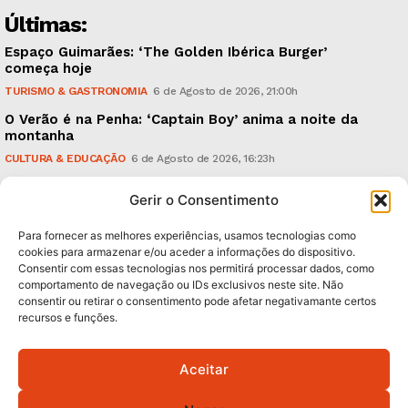
Últimas:
Espaço Guimarães: ‘The Golden Ibérica Burger’
começa hoje
TURISMO & GASTRONOMIA
6 de Agosto de 2026, 21:00h
O Verão é na Penha: ‘Captain Boy’ anima a noite da
montanha
CULTURA & EDUCAÇÃO
6 de Agosto de 2026, 16:23h
900 anos: “Nada do que vinha de trás foi colocado
Gerir o Consentimento
em causa”, garante Ricardo Araújo
POLÍTICA
6 de Agosto de 2026, 13:03h
Para fornecer as melhores experiências, usamos tecnologias como
cookies para armazenar e/ou aceder a informações do dispositivo.
Consentir com essas tecnologias nos permitirá processar dados, como
Subscreva Newsletter:
comportamento de navegação ou IDs exclusivos neste site. Não
consentir ou retirar o consentimento pode afetar negativamante certos
recursos e funções.
Aceitar
QUERO ADERIR