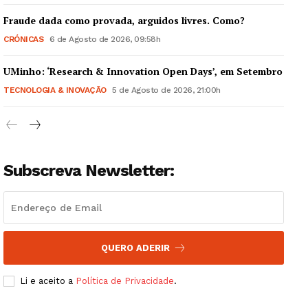
Fraude dada como provada, arguidos livres. Como?
CRÓNICAS
6 de Agosto de 2026, 09:58h
UMinho: ‘Research & Innovation Open Days’, em Setembro
Guimarães, agora!
TECNOLOGIA & INOVAÇÃO
5 de Agosto de 2026, 21:00h
SUBSCREVA JÁ!
Subscreva Newsletter:
Institucional
Artigos
Edição Digital
QUERO ADERIR
Europa
Grande Entrevista
Li e aceito a
Política de Privacidade
.
Publicidade