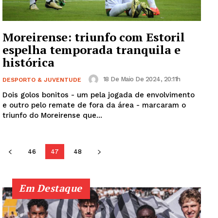
SUBSCREVA JÁ!
Moreirense: triunfo com Estoril
espelha temporada tranquila e
histórica
Institucional
18 De Maio De 2024, 20:11h
DESPORTO & JUVENTUDE
Artigos
Dois golos bonitos - um pela jogada de envolvimento
Edição Digital
e outro pelo remate de fora da área - marcaram o
Europa
triunfo do Moreirense que...
Grande Entrevista
Publicidade
46
47
48
Quero ser Assinante
Em Destaque