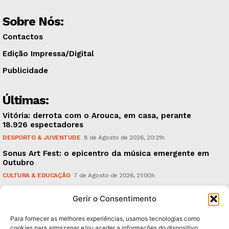
Sobre Nós:
Contactos
Edição Impressa/Digital
Publicidade
Últimas:
Vitória: derrota com o Arouca, em casa, perante
18.926 espectadores
DESPORTO & JUVENTUDE
8 de Agosto de 2026, 20:21h
Sonus Art Fest: o epicentro da música emergente em
Outubro
CULTURA & EDUCAÇÃO
7 de Agosto de 2026, 21:00h
Tiago Margarido: a prioridade “é reavivar a mística
Gerir o Consentimento
do Vitória”
DESPORTO & JUVENTUDE
7 de Agosto de 2026, 15:24h
Para fornecer as melhores experiências, usamos tecnologias como
cookies para armazenar e/ou aceder a informações do dispositivo.