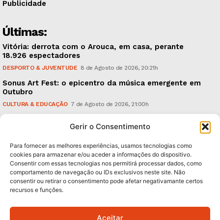
Publicidade
Últimas:
Vitória: derrota com o Arouca, em casa, perante
18.926 espectadores
DESPORTO & JUVENTUDE
8 de Agosto de 2026, 20:21h
Sonus Art Fest: o epicentro da música emergente em
Outubro
CULTURA & EDUCAÇÃO
7 de Agosto de 2026, 21:00h
Tiago Margarido: a prioridade “é reavivar a mística
Gerir o Consentimento
do Vitória”
DESPORTO & JUVENTUDE
7 de Agosto de 2026, 15:24h
Para fornecer as melhores experiências, usamos tecnologias como
cookies para armazenar e/ou aceder a informações do dispositivo.
Consentir com essas tecnologias nos permitirá processar dados, como
Subscreva Newsletter:
comportamento de navegação ou IDs exclusivos neste site. Não
consentir ou retirar o consentimento pode afetar negativamante certos
recursos e funções.
Aceitar