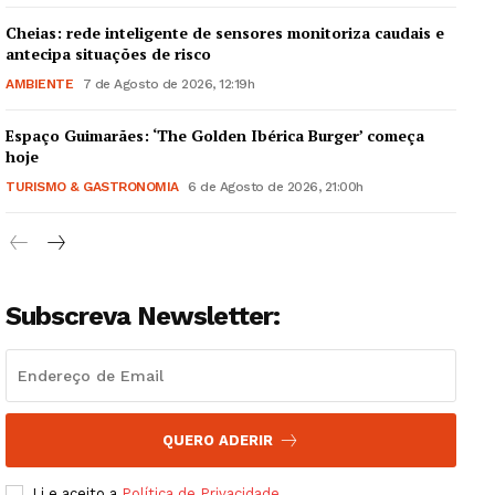
Cheias: rede inteligente de sensores monitoriza caudais e
antecipa situações de risco
AMBIENTE
7 de Agosto de 2026, 12:19h
Espaço Guimarães: ‘The Golden Ibérica Burger’ começa
Guimarães, agora!
hoje
TURISMO & GASTRONOMIA
6 de Agosto de 2026, 21:00h
SUBSCREVA JÁ!
Subscreva Newsletter:
Institucional
Artigos
Edição Digital
Europa
QUERO ADERIR
Grande Entrevista
Li e aceito a
Política de Privacidade
.