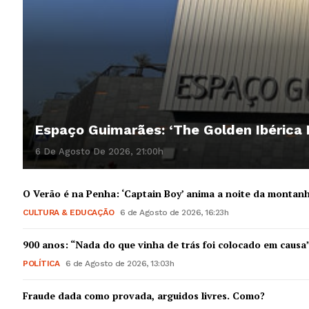
SUBSCREV
Espaço Guimarães: ‘The Golden Ibérica
6 De Agosto De 2026, 21:00h
O Verão é na Penha: ‘Captain Boy’ anima a noite da montan
CULTURA & EDUCAÇÃO
6 de Agosto de 2026, 16:23h
900 anos: “Nada do que vinha de trás foi colocado em causa
POLÍTICA
6 de Agosto de 2026, 13:03h
Fraude dada como provada, arguidos livres. Como?