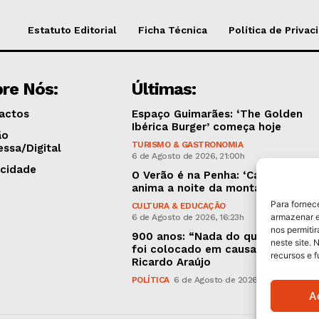
Estatuto Editorial
Ficha Técnica
Política de Privac
re Nós:
Últimas:
actos
Espaço Guimarães: ‘The Golden
Ibérica Burger’ começa hoje
ão
TURISMO & GASTRONOMIA
essa/Digital
6 de Agosto de 2026, 21:00h
icidade
O Verão é na Penha: ‘Captain Boy’
anima a noite da montanha
Para fornec
CULTURA & EDUCAÇÃO
armazenar e
6 de Agosto de 2026, 16:23h
nos permiti
900 anos: “Nada do que vinha de 
neste site. 
foi colocado em causa”, garante
recursos e 
Ricardo Araújo
POLÍTICA
6 de Agosto de 2026, 13:03h
A