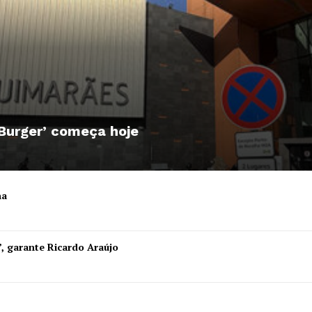
Edição Digital
Europa
A JÁ!
Grande Entrevista
Publicidade
Quero ser Assinante
 Burger’ começa hoje
ha
”, garante Ricardo Araújo