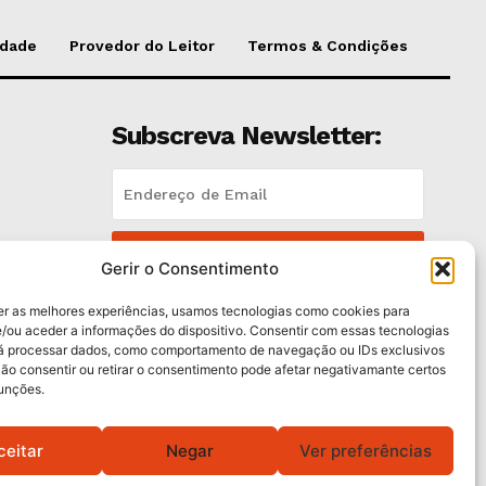
idade
Provedor do Leitor
Termos & Condições
Subscreva Newsletter:
QUERO ADERIR
Gerir o Consentimento
Li e aceito a
Política de Privacidade
.
er as melhores experiências, usamos tecnologias como cookies para
/ou aceder a informações do dispositivo. Consentir com essas tecnologias
rá processar dados, como comportamento de navegação ou IDs exclusivos
trás
Não consentir ou retirar o consentimento pode afetar negativamante certos
funções.
ceitar
Negar
Ver preferências