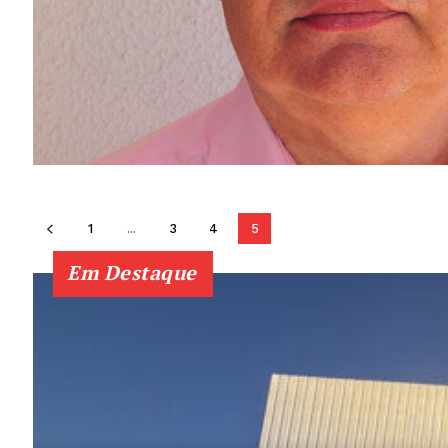
1
...
3
4
5
Em Destaque
Guimarães,