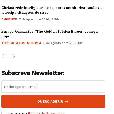
Cheias: rede inteligente de sensores monitoriza caudais e
antecipa situações de risco
AMBIENTE
7 de Agosto de 2026, 12:19h
Espaço Guimarães: ‘The Golden Ibérica Burger’ começa
Guimarães, agora!
hoje
TURISMO & GASTRONOMIA
6 de Agosto de 2026, 21:00h
SUBSCREVA JÁ!
Subscreva Newsletter:
Institucional
Artigos
Edição Digital
Europa
QUERO ADERIR
Grande Entrevista
Li e aceito a
Política de Privacidade
.