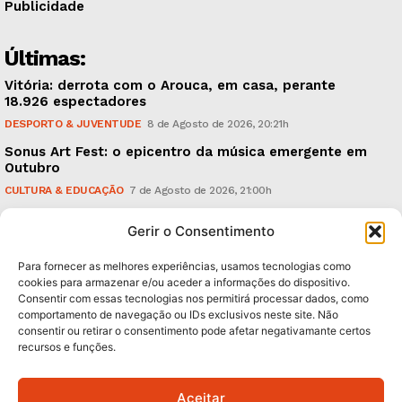
Publicidade
Últimas:
Vitória: derrota com o Arouca, em casa, perante
18.926 espectadores
DESPORTO & JUVENTUDE
8 de Agosto de 2026, 20:21h
Sonus Art Fest: o epicentro da música emergente em
Outubro
CULTURA & EDUCAÇÃO
7 de Agosto de 2026, 21:00h
Tiago Margarido: a prioridade “é reavivar a mística
Gerir o Consentimento
do Vitória”
DESPORTO & JUVENTUDE
7 de Agosto de 2026, 15:24h
Para fornecer as melhores experiências, usamos tecnologias como
cookies para armazenar e/ou aceder a informações do dispositivo.
Consentir com essas tecnologias nos permitirá processar dados, como
Subscreva Newsletter:
comportamento de navegação ou IDs exclusivos neste site. Não
consentir ou retirar o consentimento pode afetar negativamante certos
recursos e funções.
Aceitar