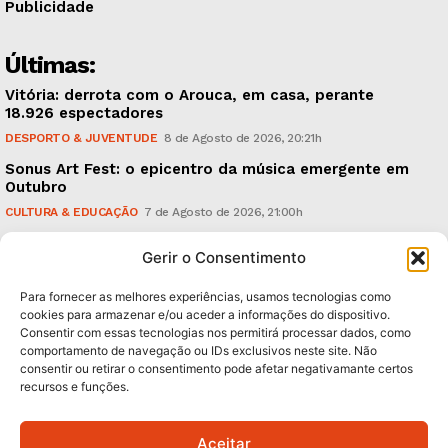
Publicidade
Últimas:
Vitória: derrota com o Arouca, em casa, perante
18.926 espectadores
DESPORTO & JUVENTUDE
8 de Agosto de 2026, 20:21h
Sonus Art Fest: o epicentro da música emergente em
Outubro
CULTURA & EDUCAÇÃO
7 de Agosto de 2026, 21:00h
Tiago Margarido: a prioridade “é reavivar a mística
Gerir o Consentimento
do Vitória”
DESPORTO & JUVENTUDE
7 de Agosto de 2026, 15:24h
Para fornecer as melhores experiências, usamos tecnologias como
cookies para armazenar e/ou aceder a informações do dispositivo.
Consentir com essas tecnologias nos permitirá processar dados, como
Subscreva Newsletter:
comportamento de navegação ou IDs exclusivos neste site. Não
consentir ou retirar o consentimento pode afetar negativamante certos
recursos e funções.
Aceitar