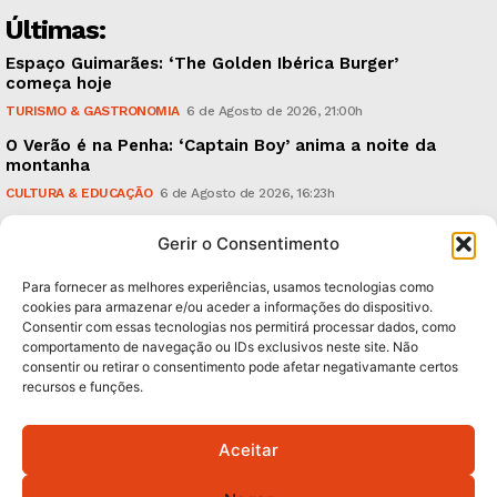
Últimas:
Espaço Guimarães: ‘The Golden Ibérica Burger’
começa hoje
TURISMO & GASTRONOMIA
6 de Agosto de 2026, 21:00h
O Verão é na Penha: ‘Captain Boy’ anima a noite da
montanha
CULTURA & EDUCAÇÃO
6 de Agosto de 2026, 16:23h
900 anos: “Nada do que vinha de trás foi colocado
Gerir o Consentimento
em causa”, garante Ricardo Araújo
POLÍTICA
6 de Agosto de 2026, 13:03h
Para fornecer as melhores experiências, usamos tecnologias como
cookies para armazenar e/ou aceder a informações do dispositivo.
Consentir com essas tecnologias nos permitirá processar dados, como
Subscreva Newsletter:
comportamento de navegação ou IDs exclusivos neste site. Não
consentir ou retirar o consentimento pode afetar negativamante certos
recursos e funções.
Aceitar
QUERO ADERIR