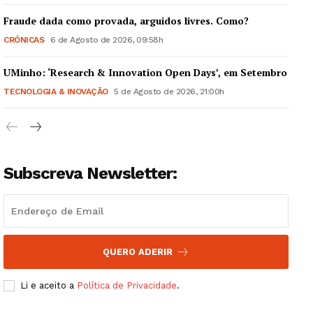
Fraude dada como provada, arguidos livres. Como?
CRÓNICAS
6 de Agosto de 2026, 09:58h
UMinho: ‘Research & Innovation Open Days’, em Setembro
Guimarães, agora!
TECNOLOGIA & INOVAÇÃO
5 de Agosto de 2026, 21:00h
SUBSCREVA JÁ!
Subscreva Newsletter:
Institucional
Artigos
Edição Digital
QUERO ADERIR
Europa
Grande Entrevista
Li e aceito a
Política de Privacidade
.
Publicidade