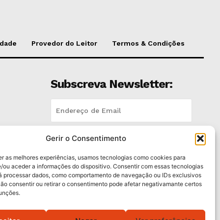
idade
Provedor do Leitor
Termos & Condições
Subscreva Newsletter:
Gerir o Consentimento
QUERO ADERIR
trás
er as melhores experiências, usamos tecnologias como cookies para
Li e aceito a
Política de Privacidade
.
/ou aceder a informações do dispositivo. Consentir com essas tecnologias
rá processar dados, como comportamento de navegação ou IDs exclusivos
Não consentir ou retirar o consentimento pode afetar negativamante certos
dos
funções.