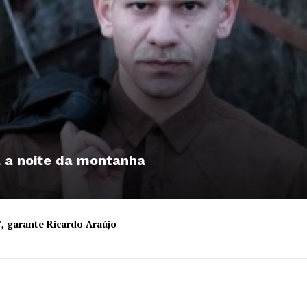
a a noite da montanha
”, garante Ricardo Araújo
Institucional
Artigos