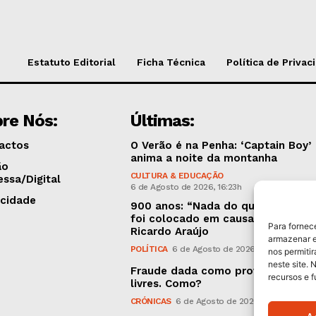
Estatuto Editorial
Ficha Técnica
Política de Privac
re Nós:
Últimas:
actos
O Verão é na Penha: ‘Captain Boy’
anima a noite da montanha
ão
CULTURA & EDUCAÇÃO
essa/Digital
6 de Agosto de 2026, 16:23h
icidade
900 anos: “Nada do que vinha de 
foi colocado em causa”, garante
Para fornec
Ricardo Araújo
armazenar e
POLÍTICA
6 de Agosto de 2026, 13:03h
nos permiti
neste site. 
Fraude dada como provada, argui
recursos e 
livres. Como?
CRÓNICAS
6 de Agosto de 2026, 09:58h