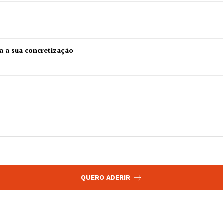
 agora!
Edição Digital
Europa
A JÁ!
Grande Entrevista
a a sua concretização
Publicidade
Quero ser Assinante
QUERO ADERIR