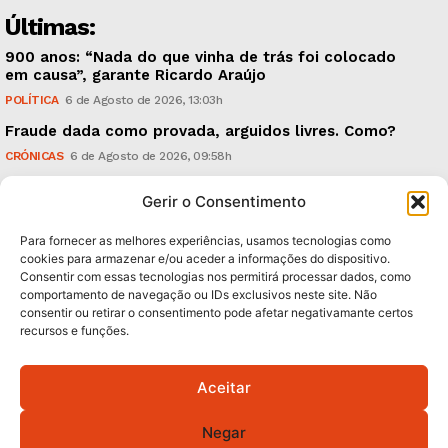
Últimas:
900 anos: “Nada do que vinha de trás foi colocado
em causa”, garante Ricardo Araújo
POLÍTICA
6 de Agosto de 2026, 13:03h
Fraude dada como provada, arguidos livres. Como?
CRÓNICAS
6 de Agosto de 2026, 09:58h
UMinho: ‘Research & Innovation Open Days’, em
Gerir o Consentimento
Setembro
TECNOLOGIA & INOVAÇÃO
5 de Agosto de 2026, 21:00h
Para fornecer as melhores experiências, usamos tecnologias como
cookies para armazenar e/ou aceder a informações do dispositivo.
Consentir com essas tecnologias nos permitirá processar dados, como
Subscreva Newsletter:
comportamento de navegação ou IDs exclusivos neste site. Não
consentir ou retirar o consentimento pode afetar negativamante certos
recursos e funções.
Aceitar
QUERO ADERIR
Negar
Li e aceito a
Política de Privacidade
.