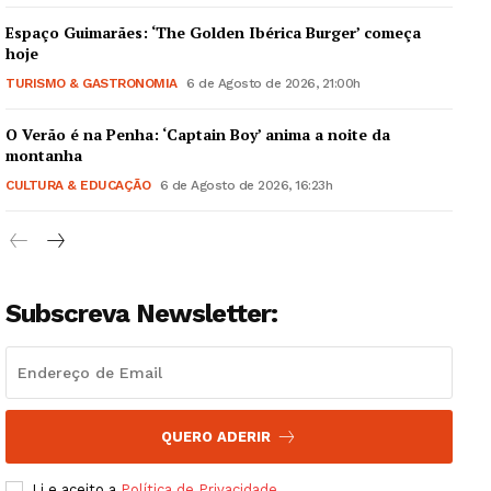
Espaço Guimarães: ‘The Golden Ibérica Burger’ começa
hoje
TURISMO & GASTRONOMIA
6 de Agosto de 2026, 21:00h
O Verão é na Penha: ‘Captain Boy’ anima a noite da
Guimarães, agora!
montanha
CULTURA & EDUCAÇÃO
6 de Agosto de 2026, 16:23h
SUBSCREVA JÁ!
Subscreva Newsletter:
Institucional
Artigos
Edição Digital
Europa
QUERO ADERIR
Grande Entrevista
Li e aceito a
Política de Privacidade
.