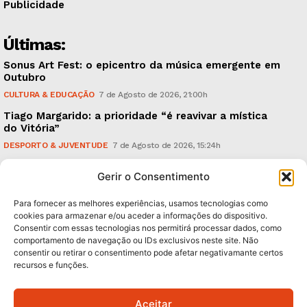
Publicidade
Últimas:
Sonus Art Fest: o epicentro da música emergente em
Outubro
CULTURA & EDUCAÇÃO
7 de Agosto de 2026, 21:00h
Tiago Margarido: a prioridade “é reavivar a mística
do Vitória”
DESPORTO & JUVENTUDE
7 de Agosto de 2026, 15:24h
Cheias: rede inteligente de sensores monitoriza
Gerir o Consentimento
caudais e antecipa situações de risco
AMBIENTE
7 de Agosto de 2026, 12:19h
Para fornecer as melhores experiências, usamos tecnologias como
cookies para armazenar e/ou aceder a informações do dispositivo.
Consentir com essas tecnologias nos permitirá processar dados, como
Subscreva Newsletter:
comportamento de navegação ou IDs exclusivos neste site. Não
consentir ou retirar o consentimento pode afetar negativamante certos
recursos e funções.
Aceitar