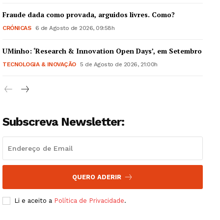
Fraude dada como provada, arguidos livres. Como?
CRÓNICAS
6 de Agosto de 2026, 09:58h
UMinho: ‘Research & Innovation Open Days’, em Setembro
Guimarães, agora!
TECNOLOGIA & INOVAÇÃO
5 de Agosto de 2026, 21:00h
SUBSCREVA JÁ!
Subscreva Newsletter:
Institucional
Artigos
Edição Digital
QUERO ADERIR
Europa
Grande Entrevista
Li e aceito a
Política de Privacidade
.
Publicidade