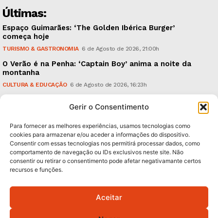
Últimas:
Espaço Guimarães: ‘The Golden Ibérica Burger’
começa hoje
TURISMO & GASTRONOMIA
6 de Agosto de 2026, 21:00h
O Verão é na Penha: ‘Captain Boy’ anima a noite da
montanha
CULTURA & EDUCAÇÃO
6 de Agosto de 2026, 16:23h
900 anos: “Nada do que vinha de trás foi colocado
Gerir o Consentimento
em causa”, garante Ricardo Araújo
POLÍTICA
6 de Agosto de 2026, 13:03h
Para fornecer as melhores experiências, usamos tecnologias como
cookies para armazenar e/ou aceder a informações do dispositivo.
Consentir com essas tecnologias nos permitirá processar dados, como
Subscreva Newsletter:
comportamento de navegação ou IDs exclusivos neste site. Não
consentir ou retirar o consentimento pode afetar negativamante certos
recursos e funções.
Aceitar
QUERO ADERIR