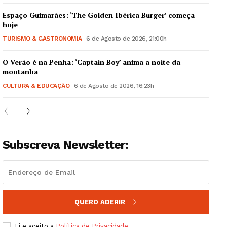
Espaço Guimarães: ‘The Golden Ibérica Burger’ começa
hoje
TURISMO & GASTRONOMIA
6 de Agosto de 2026, 21:00h
O Verão é na Penha: ‘Captain Boy’ anima a noite da
Guimarães, agora!
montanha
CULTURA & EDUCAÇÃO
6 de Agosto de 2026, 16:23h
SUBSCREVA JÁ!
Subscreva Newsletter:
Institucional
Artigos
Edição Digital
Europa
QUERO ADERIR
Grande Entrevista
Li e aceito a
Política de Privacidade
.