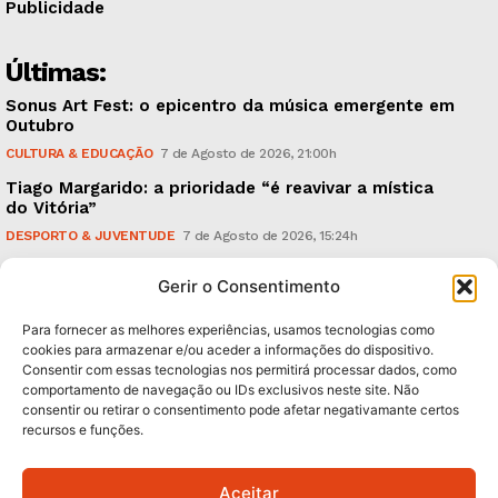
Publicidade
Últimas:
Sonus Art Fest: o epicentro da música emergente em
Outubro
CULTURA & EDUCAÇÃO
7 de Agosto de 2026, 21:00h
Tiago Margarido: a prioridade “é reavivar a mística
do Vitória”
DESPORTO & JUVENTUDE
7 de Agosto de 2026, 15:24h
Cheias: rede inteligente de sensores monitoriza
Gerir o Consentimento
caudais e antecipa situações de risco
AMBIENTE
7 de Agosto de 2026, 12:19h
Para fornecer as melhores experiências, usamos tecnologias como
cookies para armazenar e/ou aceder a informações do dispositivo.
Consentir com essas tecnologias nos permitirá processar dados, como
Subscreva Newsletter:
comportamento de navegação ou IDs exclusivos neste site. Não
consentir ou retirar o consentimento pode afetar negativamante certos
recursos e funções.
Aceitar