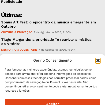
Publicidade
Últimas:
Sonus Art Fest: o epicentro da música emergente em
Outubro
CULTURA & EDUCAÇÃO
7 de Agosto de 2026, 21:00h
Tiago Margarido: a prioridade “é reavivar a mística
do Vitória”
DESPORTO & JUVENTUDE
7 de Agosto de 2026, 15:24h
Cheias: rede inteligente de sensores monitoriza
Gerir o Consentimento
caudais e antecipa situações de risco
AMBIENTE
7 de Agosto de 2026, 12:19h
Para fornecer as melhores experiências, usamos tecnologias como
cookies para armazenar e/ou aceder a informações do dispositivo.
Consentir com essas tecnologias nos permitirá processar dados, como
Subscreva Newsletter:
comportamento de navegação ou IDs exclusivos neste site. Não
consentir ou retirar o consentimento pode afetar negativamante certos
recursos e funções.
Aceitar