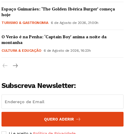
Espaço Guimarães: ‘The Golden Ibérica Burger’ começa
hoje
TURISMO & GASTRONOMIA
6 de Agosto de 2026, 21:00h
O Verão é na Penha: ‘Captain Boy’ anima a noite da
Guimarães, agora!
montanha
CULTURA & EDUCAÇÃO
6 de Agosto de 2026, 16:23h
SUBSCREVA JÁ!
Subscreva Newsletter:
Institucional
Artigos
Edição Digital
Europa
QUERO ADERIR
Grande Entrevista
Li e aceito a
Política de Privacidade
.