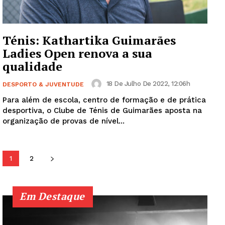
SUBSCREVA JÁ!
Ténis: Kathartika Guimarães
Ladies Open renova a sua
qualidade
Institucional
18 De Julho De 2022, 12:06h
DESPORTO & JUVENTUDE
Artigos
Para além de escola, centro de formação e de prática
Edição Digital
desportiva, o Clube de Ténis de Guimarães aposta na
Europa
organização de provas de nível...
Grande Entrevista
Publicidade
1
2
Quero ser Assinante
Em Destaque