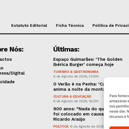
Estatuto Editorial
Ficha Técnica
Política de Privac
re Nós:
Últimas:
actos
Espaço Guimarães: ‘The Golden
Ibérica Burger’ começa hoje
ão
TURISMO & GASTRONOMIA
essa/Digital
6 de Agosto de 2026, 21:00h
icidade
O Verão é na Penha: ‘Captain Boy’
anima a noite da montanha
Para fornec
CULTURA & EDUCAÇÃO
armazenar e
6 de Agosto de 2026, 16:23h
nos permiti
900 anos: “Nada do que vinha de 
neste site. 
foi colocado em causa”, garante
recursos e 
Ricardo Araújo
POLÍTICA
6 de Agosto de 2026, 13:03h