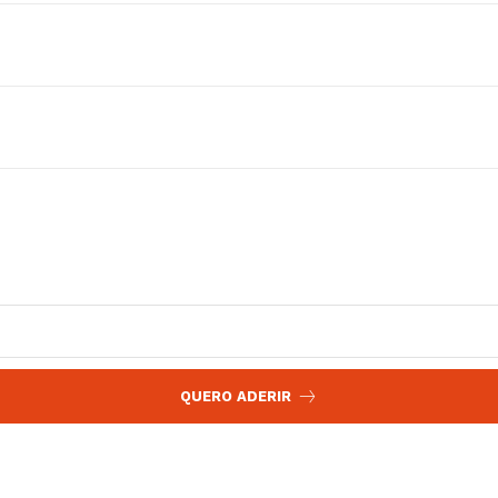
 agora!
Edição Digital
Europa
A JÁ!
Grande Entrevista
Publicidade
Quero ser Assinante
QUERO ADERIR