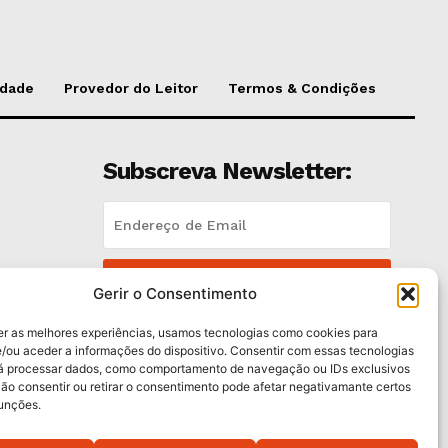
idade
Provedor do Leitor
Termos & Condições
Subscreva Newsletter:
QUERO ADERIR
Gerir o Consentimento
Li e aceito a
Política de Privacidade
.
er as melhores experiências, usamos tecnologias como cookies para
/ou aceder a informações do dispositivo. Consentir com essas tecnologias
rá processar dados, como comportamento de navegação ou IDs exclusivos
trás
Não consentir ou retirar o consentimento pode afetar negativamante certos
funções.