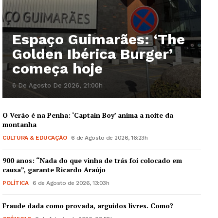
Espaço Guimarães: ‘The
Guimarães, agora!
Golden Ibérica Burger’
começa hoje
SUBSCREVA JÁ!
6 De Agosto De 2026, 21:00h
Institucional
O Verão é na Penha: ‘Captain Boy’ anima a noite da
montanha
CULTURA & EDUCAÇÃO
6 de Agosto de 2026, 16:23h
Artigos
Edição Digital
900 anos: “Nada do que vinha de trás foi colocado em
causa”, garante Ricardo Araújo
Europa
POLÍTICA
6 de Agosto de 2026, 13:03h
Grande Entrevista
Publicidade
Fraude dada como provada, arguidos livres. Como?
Quero ser Assinante