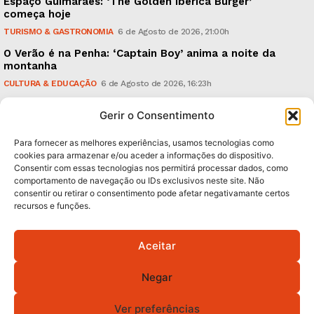
Espaço Guimarães: ‘The Golden Ibérica Burger’
começa hoje
TURISMO & GASTRONOMIA
6 de Agosto de 2026, 21:00h
O Verão é na Penha: ‘Captain Boy’ anima a noite da
montanha
CULTURA & EDUCAÇÃO
6 de Agosto de 2026, 16:23h
900 anos: “Nada do que vinha de trás foi colocado
Gerir o Consentimento
em causa”, garante Ricardo Araújo
POLÍTICA
6 de Agosto de 2026, 13:03h
Para fornecer as melhores experiências, usamos tecnologias como
cookies para armazenar e/ou aceder a informações do dispositivo.
Consentir com essas tecnologias nos permitirá processar dados, como
Subscreva Newsletter:
comportamento de navegação ou IDs exclusivos neste site. Não
consentir ou retirar o consentimento pode afetar negativamante certos
recursos e funções.
Aceitar
QUERO ADERIR
Negar
Li e aceito a
Política de Privacidade
.
Ver preferências