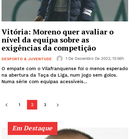
SUBSCREVA JÁ!
Vitória: Moreno quer avaliar o
nível da equipa sobre as
Institucional
exigências da competição
Artigos
1 De Dezembro De 2022, 15:56h
DESPORTO & JUVENTUDE
Edição Digital
O empate com o Vilafranquense foi o menos esperado
na abertura da Taça da Liga, num jogo sem golos.
Europa
Numa série com equipas acessíveis...
Grande Entrevista
Publicidade
1
2
3
Quero ser Assinante
Em Destaque