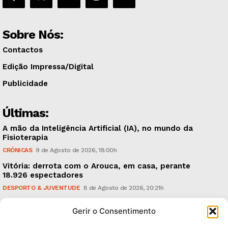
Sobre Nós:
Contactos
Edição Impressa/Digital
Publicidade
Últimas:
A mão da Inteligência Artificial (IA), no mundo da
Fisioterapia
CRÓNICAS
9 de Agosto de 2026, 18:00h
Vitória: derrota com o Arouca, em casa, perante
18.926 espectadores
DESPORTO & JUVENTUDE
8 de Agosto de 2026, 20:21h
Sonus Art Fest: o epicentro da música emergente em
Gerir o Consentimento
Outubro
CULTURA & EDUCAÇÃO
7 de Agosto de 2026, 21:00h