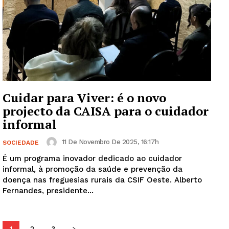
Guimarães, agora!
SUBSCREVA JÁ!
Cuidar para Viver: é o novo
Institucional
projecto da CAISA para o cuidador
informal
Artigos
Edição Digital
11 De Novembro De 2025, 16:17h
SOCIEDADE
Europa
É um programa inovador dedicado ao cuidador
informal, à promoção da saúde e prevenção da
Grande Entrevista
doença nas freguesias rurais da CSIF Oeste. Alberto
Publicidade
Fernandes, presidente...
Quero ser Assinante
1
2
3