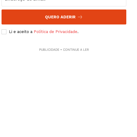
QUERO ADERIR
Li e aceito a
Política de Privacidade
.
PUBLICIDADE • CONTINUE A LER
Guimarães, agora!
SUBSCREVA JÁ!
Institucional
Artigos
Edição Digital