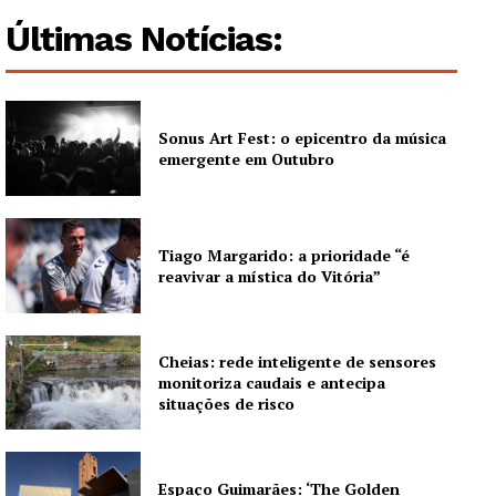
Últimas Notícias:
Europa
Grande Entrevista
Publicidade
Quero ser Assinante
Sonus Art Fest: o epicentro da música
emergente em Outubro
Tiago Margarido: a prioridade “é
reavivar a mística do Vitória”
Cheias: rede inteligente de sensores
monitoriza caudais e antecipa
situações de risco
Espaço Guimarães: ‘The Golden