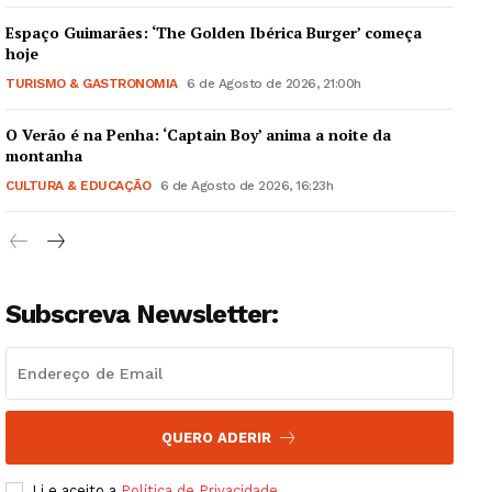
Espaço Guimarães: ‘The Golden Ibérica Burger’ começa
hoje
TURISMO & GASTRONOMIA
6 de Agosto de 2026, 21:00h
O Verão é na Penha: ‘Captain Boy’ anima a noite da
Guimarães, agora!
montanha
CULTURA & EDUCAÇÃO
6 de Agosto de 2026, 16:23h
SUBSCREVA JÁ!
Subscreva Newsletter:
Institucional
Artigos
Edição Digital
Europa
QUERO ADERIR
Grande Entrevista
Li e aceito a
Política de Privacidade
.