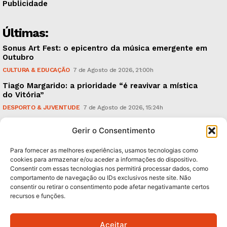
Publicidade
Últimas:
Sonus Art Fest: o epicentro da música emergente em
Outubro
CULTURA & EDUCAÇÃO
7 de Agosto de 2026, 21:00h
Tiago Margarido: a prioridade “é reavivar a mística
do Vitória”
DESPORTO & JUVENTUDE
7 de Agosto de 2026, 15:24h
Cheias: rede inteligente de sensores monitoriza
Gerir o Consentimento
caudais e antecipa situações de risco
AMBIENTE
7 de Agosto de 2026, 12:19h
Para fornecer as melhores experiências, usamos tecnologias como
cookies para armazenar e/ou aceder a informações do dispositivo.
Consentir com essas tecnologias nos permitirá processar dados, como
Subscreva Newsletter:
comportamento de navegação ou IDs exclusivos neste site. Não
consentir ou retirar o consentimento pode afetar negativamante certos
recursos e funções.
Aceitar