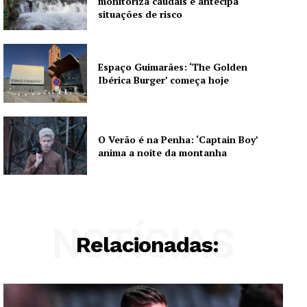
monitoriza caudais e antecipa
situações de risco
Artigos
Edição Digital
Europa
Espaço Guimarães: ‘The Golden
Ibérica Burger’ começa hoje
Grande Entrevista
Publicidade
Quero ser Assinante
O Verão é na Penha: ‘Captain Boy’
anima a noite da montanha
NOTÍCIAS
Relacionadas: