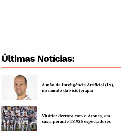
Guimarães, agora!
SUBSCREVA JÁ!
Últimas Notícias:
Institucional
Artigos
A mão da Inteligência Artificial (IA),
Edição Digital
no mundo da Fisioterapia
Europa
Grande Entrevista
Publicidade
Vitória: derrota com o Arouca, em
casa, perante 18.926 espectadores
Quero ser Assinante