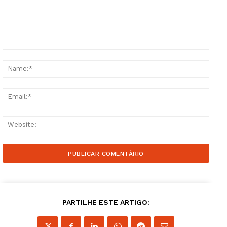
Comment:
Name
Email
Websi
PARTILHE ESTE ARTIGO: