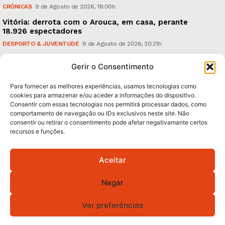
CRÓNICAS
9 de Agosto de 2026, 18:00h
Vitória: derrota com o Arouca, em casa, perante
18.926 espectadores
DESPORTO & JUVENTUDE
8 de Agosto de 2026, 20:21h
Sonus Art Fest: o epicentro da música emergente em
Gerir o Consentimento
Outubro
CULTURA & EDUCAÇÃO
7 de Agosto de 2026, 21:00h
Para fornecer as melhores experiências, usamos tecnologias como
cookies para armazenar e/ou aceder a informações do dispositivo.
Consentir com essas tecnologias nos permitirá processar dados, como
Subscreva Newsletter:
comportamento de navegação ou IDs exclusivos neste site. Não
consentir ou retirar o consentimento pode afetar negativamante certos
recursos e funções.
Aceitar
QUERO ADERIR
Negar
Li e aceito a
Política de Privacidade
.
Ver preferências