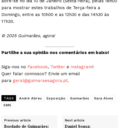
abre-se no dia 10 de Janeiro (Sexta-feira), pelas 18h00
para mostrar estes trabalhos de Terça-feira a
Domingo, entre as 10h00 e as 12h30 e das 14h30 às
17h30.
© 2025 Guimarães, agora!
Partilhe a sua opinião nos comentários em baixo!
Siga-nos no
Facebook
,
Twitter
e
Instagram
!
Quer falar connosco? Envie um email
para
geral@guimaraesagora.pt
.
TAGS
André Abreu
Exposição
Guimarães
Sara Alves
SMS
Previous article
Next article
Bordado de Guimarães:
Daniel Sousa: