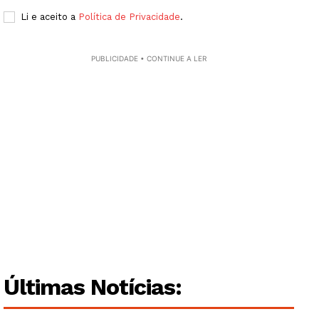
Li e aceito a
Política de Privacidade
.
PUBLICIDADE • CONTINUE A LER
Últimas Notícias:
Guimarães, agora!
SUBSCREVA JÁ!