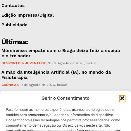
Contactos
Edição Impressa/Digital
Publicidade
Últimas:
Moreirense: empate com o Braga deixa feliz a equipa
e o treinador
DESPORTO & JUVENTUDE
10 de Agosto de 2026, 09:45h
A mão da Inteligência Artificial (IA), no mundo da
Fisioterapia
CRÓNICAS
9 de Agosto de 2026, 18:00h
Vitória: derrota com o Arouca, em casa, perante
Gerir o Consentimento
18.926 espectadores
DESPORTO & JUVENTUDE
8 de Agosto de 2026, 20:21h
Para fornecer as melhores experiências, usamos tecnologias como
cookies para armazenar e/ou aceder a informações do dispositivo.
Consentir com essas tecnologias nos permitirá processar dados, como
Subscreva Newsletter:
comportamento de navegação ou IDs exclusivos neste site. Não
consentir ou retirar o consentimento pode afetar negativamante certos