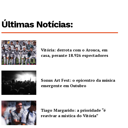
Edição Digital
Europa
Últimas Notícias:
Grande Entrevista
Publicidade
Quero ser Assinante
Vitória: derrota com o Arouca, em
casa, perante 18.926 espectadores
Sonus Art Fest: o epicentro da música
emergente em Outubro
Tiago Margarido: a prioridade “é
reavivar a mística do Vitória”