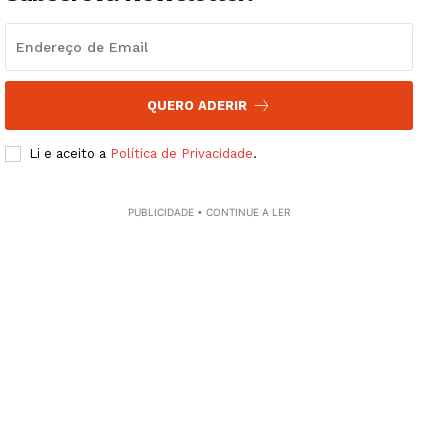
QUERO ADERIR
Li e aceito a
Política de Privacidade
.
PUBLICIDADE • CONTINUE A LER
Guimarães, agora!
SUBSCREVA JÁ!
Institucional
Artigos