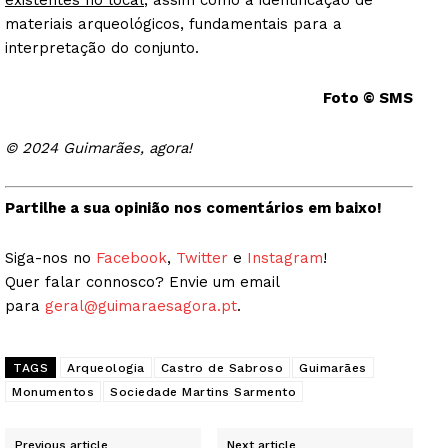
existentes no local
, assim como a identificação de
materiais arqueológicos, fundamentais para a
interpretação do conjunto.
Foto © SMS
© 2024 Guimarães, agora!
Partilhe a sua opinião nos comentários em baixo!
Siga-nos no
Facebook
,
Twitter
e
Instagram
!
Quer falar connosco? Envie um email
para
geral@guimaraesagora.pt
.
TAGS
Arqueologia
Castro de Sabroso
Guimarães
Monumentos
Sociedade Martins Sarmento
Previous article
Next article