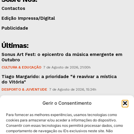
Contactos
Edição Impressa/Digital
Publicidade
Últimas:
Sonus Art Fest: o epicentro da música emergente em
Outubro
CULTURA & EDUCAÇÃO
7 de Agosto de 2026, 21:00h
Tiago Margarido: a prioridade “é reavivar a mística
do Vitória”
DESPORTO & JUVENTUDE
7 de Agosto de 2026, 15:24h
Cheias: rede inteligente de sensores monitoriza
Gerir o Consentimento
caudais e antecipa situações de risco
AMBIENTE
7 de Agosto de 2026, 12:19h
Para fornecer as melhores experiências, usamos tecnologias como
cookies para armazenar e/ou aceder a informações do dispositivo.
Consentir com essas tecnologias nos permitirá processar dados, como
Subscreva Newsletter:
comportamento de navegação ou IDs exclusivos neste site. Não