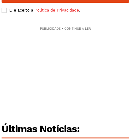
SUBSCREVA JÁ!
Li e aceito a
Política de Privacidade
.
PUBLICIDADE • CONTINUE A LER
Institucional
Artigos
Edição Digital
Europa
Grande Entrevista
Publicidade
Quero ser Assinante
Últimas Notícias: