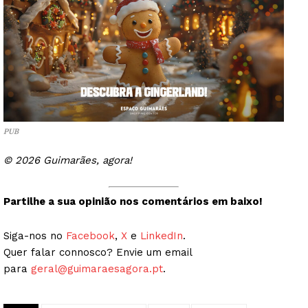
PUB
© 2026 Guimarães, agora!
Partilhe a sua opinião nos comentários em baixo!
Siga-nos no
Facebook
,
X
e
LinkedIn
.
Quer falar connosco? Envie um email
para
geral@guimaraesagora.pt
.