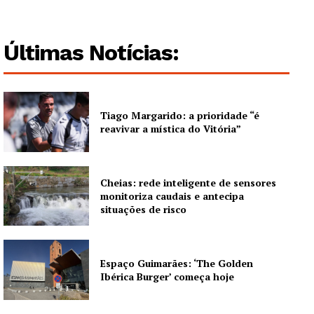
Guimarães, agora!
SUBSCREVA JÁ!
Últimas Notícias:
Institucional
Tiago Margarido: a prioridade “é
reavivar a mística do Vitória”
Artigos
Edição Digital
Cheias: rede inteligente de sensores
Europa
monitoriza caudais e antecipa
situações de risco
Grande Entrevista
Publicidade
Quero ser Assinante
Espaço Guimarães: ‘The Golden
Ibérica Burger’ começa hoje