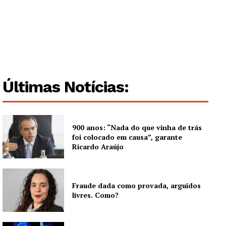
Guimarães, agora!
SUBSCREVA JÁ!
Últimas Notícias:
Institucional
Artigos
900 anos: “Nada do que vinha de trás
foi colocado em causa”, garante
Edição Digital
Ricardo Araújo
Europa
Grande Entrevista
Fraude dada como provada, arguidos
Publicidade
livres. Como?
Quero ser Assinante