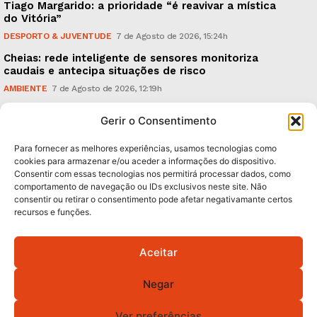
Tiago Margarido: a prioridade “é reavivar a mística
do Vitória”
DESPORTO & JUVENTUDE
7 de Agosto de 2026, 15:24h
Cheias: rede inteligente de sensores monitoriza
caudais e antecipa situações de risco
AMBIENTE
7 de Agosto de 2026, 12:19h
Espaço Guimarães: ‘The Golden Ibérica Burger’
Gerir o Consentimento
começa hoje
TURISMO & GASTRONOMIA
6 de Agosto de 2026, 21:00h
Para fornecer as melhores experiências, usamos tecnologias como
cookies para armazenar e/ou aceder a informações do dispositivo.
Consentir com essas tecnologias nos permitirá processar dados, como
Subscreva Newsletter:
comportamento de navegação ou IDs exclusivos neste site. Não
consentir ou retirar o consentimento pode afetar negativamante certos
recursos e funções.
Aceitar
QUERO ADERIR
Negar
Li e aceito a
Política de Privacidade
.
Ver preferências