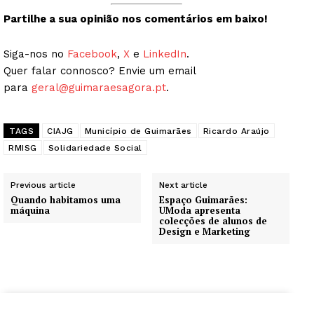
Institucional
Partilhe a sua opinião nos comentários em baixo!
Artigos
Siga-nos no
Facebook
,
X
e
LinkedIn
.
Edição Digital
Quer falar connosco? Envie um email
para
geral@guimaraesagora.pt
.
Europa
Grande Entrevista
Publicidade
TAGS
CIAJG
Município de Guimarães
Ricardo Araújo
RMISG
Solidariedade Social
Quero ser Assinante
Previous article
Next article
Quando habitamos uma
Espaço Guimarães:
máquina
UModa apresenta
colecções de alunos de
Design e Marketing