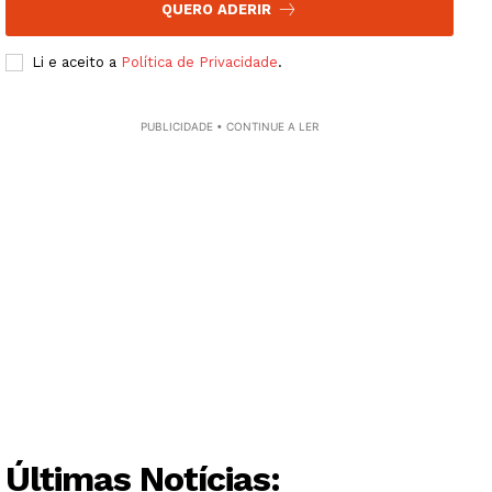
QUERO ADERIR
Li e aceito a
Política de Privacidade
.
PUBLICIDADE • CONTINUE A LER
Guimarães, agora!
SUBSCREVA JÁ!
Institucional
Artigos
Edição Digital
Últimas Notícias: