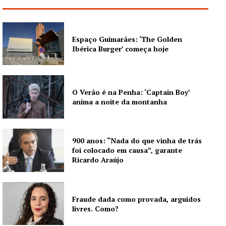
Europa
Grande Entrevista
Publicidade
Espaço Guimarães: ‘The Golden
Quero ser Assinante
Ibérica Burger’ começa hoje
O Verão é na Penha: ‘Captain Boy’
anima a noite da montanha
900 anos: “Nada do que vinha de trás
foi colocado em causa”, garante
Ricardo Araújo
Fraude dada como provada, arguidos
livres. Como?