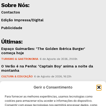
Sobre Nós:
Contactos
Edição Impressa/Digital
Publicidade
Últimas:
Espaço Guimarães: ‘The Golden Ibérica Burger’
começa hoje
TURISMO & GASTRONOMIA
6 de Agosto de 2026, 21:00h
O Verão é na Penha: ‘Captain Boy’ anima a noite da
montanha
CULTURA & EDUCAÇÃO
6 de Agosto de 2026, 16:23h
900 anos: “Nada do que vinha de trás foi colocado
Gerir o Consentimento
em causa”, garante Ricardo Araújo
POLÍTICA
6 de Agosto de 2026, 13:03h
Para fornecer as melhores experiências, usamos tecnologias como
cookies para armazenar e/ou aceder a informações do dispositivo.
Consentir com essas tecnologias nos permitirá processar dados, como