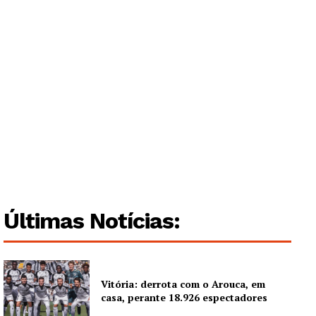
Guimarães, agora!
SUBSCREVA JÁ!
Institucional
Últimas Notícias:
Artigos
Edição Digital
Europa
Vitória: derrota com o Arouca, em
Grande Entrevista
casa, perante 18.926 espectadores