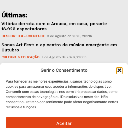
Últimas:
Vitória: derrota com o Arouca, em casa, perante
18.926 espectadores
DESPORTO & JUVENTUDE
8 de Agosto de 2026, 20:21h
Sonus Art Fest: o epicentro da música emergente em
Outubro
CULTURA & EDUCAÇÃO
7 de Agosto de 2026, 21:00h
Tiago Margarido: a prioridade “é reavivar a mística
Gerir o Consentimento
do Vitória”
DESPORTO & JUVENTUDE
7 de Agosto de 2026, 15:24h
Para fornecer as melhores experiências, usamos tecnologias como
cookies para armazenar e/ou aceder a informações do dispositivo.
Consentir com essas tecnologias nos permitirá processar dados, como
Subscreva Newsletter:
comportamento de navegação ou IDs exclusivos neste site. Não
consentir ou retirar o consentimento pode afetar negativamante certos
recursos e funções.
Aceitar
QUERO ADERIR