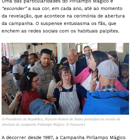
Uma das particularidades do Pirilampo Mágico é
“esconder”
a sua cor, em cada ano, até ao momento
da revelação, que acontece na cerimónia de abertura
da campanha. O suspense entusiasma os fãs, que
enchem as redes sociais com os habituais palpites.
O Presidente da República, Marcelo Rebelo de Sousa participou na sessão de
abertura da campanha Pirilampo Mágico. © Fenacerci
A decorrer desde 1987, a Campanha Pirilampo Mágico