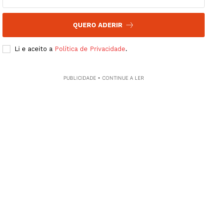
SUBSCREVA JÁ!
QUERO ADERIR
Li e aceito a
Política de Privacidade
.
Institucional
PUBLICIDADE • CONTINUE A LER
Artigos
Edição Digital
Europa
Grande Entrevista
Publicidade
Quero ser Assinante