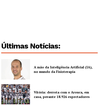
Últimas Notícias:
Guimarães, agora!
A mão da Inteligência Artificial (IA),
no mundo da Fisioterapia
SUBSCREVA JÁ!
Vitória: derrota com o Arouca, em
casa, perante 18.926 espectadores
Institucional