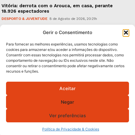
Vitória: derrota com o Arouca, em casa, perante
18.926 espectadores
DESPORTO & JUVENTUDE
8 de Agosto de 2026, 20:21h
Sonus Art Fest: o epicentro da música emergente em
Gerir o Consentimento
Outubro
CULTURA & EDUCAÇÃO
7 de Agosto de 2026, 21:00h
Para fornecer as melhores experiências, usamos tecnologias como
cookies para armazenar e/ou aceder a informações do dispositivo.
Consentir com essas tecnologias nos permitirá processar dados, como
Subscreva Newsletter:
comportamento de navegação ou IDs exclusivos neste site. Não
consentir ou retirar o consentimento pode afetar negativamante certos
recursos e funções.
Aceitar
QUERO ADERIR
Negar
Li e aceito a
Política de Privacidade
.
Ver preferências
© 2026 GA! Todos os direitos reservados.
Política de Privacidade & Cookies