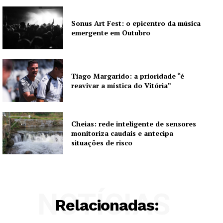
Artigos
Sonus Art Fest: o epicentro da música
emergente em Outubro
Edição Digital
Europa
Grande Entrevista
Tiago Margarido: a prioridade “é
Publicidade
reavivar a mística do Vitória”
Quero ser Assinante
Cheias: rede inteligente de sensores
monitoriza caudais e antecipa
situações de risco
NOTÍCIAS
Relacionadas: