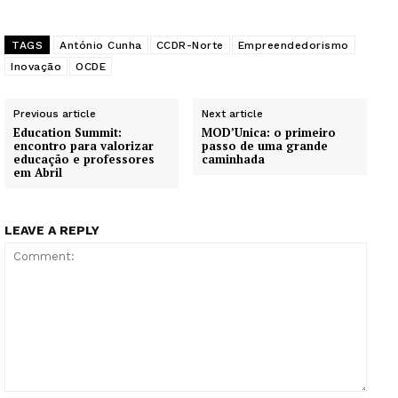
Guimarães, agora!
TAGS
António Cunha
CCDR-Norte
Empreendedorismo
Inovação
OCDE
SUBSCREVA JÁ!
Previous article
Next article
Education Summit:
MOD’Unica: o primeiro
encontro para valorizar
passo de uma grande
Institucional
educação e professores
caminhada
em Abril
Artigos
Edição Digital
LEAVE A REPLY
Europa
Grande Entrevista
Publicidade
Quero ser Assinante