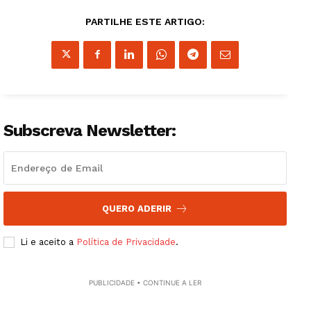
PARTILHE ESTE ARTIGO:
Subscreva Newsletter:
QUERO ADERIR
Guimarães, agora!
Li e aceito a
Política de Privacidade
.
SUBSCREVA JÁ!
PUBLICIDADE • CONTINUE A LER