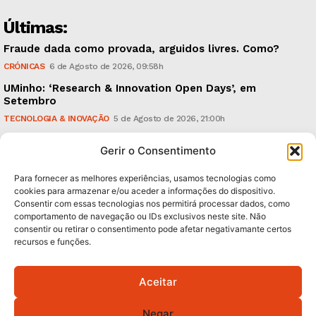
Últimas:
Fraude dada como provada, arguidos livres. Como?
CRÓNICAS
6 de Agosto de 2026, 09:58h
UMinho: ‘Research & Innovation Open Days’, em
Setembro
TECNOLOGIA & INOVAÇÃO
5 de Agosto de 2026, 21:00h
Águas Pluviais: Câmara aprovou Plano Director e
Gerir o Consentimento
avança para a sua concretização
POLÍTICA
5 de Agosto de 2026, 15:36h
Para fornecer as melhores experiências, usamos tecnologias como
cookies para armazenar e/ou aceder a informações do dispositivo.
Consentir com essas tecnologias nos permitirá processar dados, como
Subscreva Newsletter:
comportamento de navegação ou IDs exclusivos neste site. Não
consentir ou retirar o consentimento pode afetar negativamante certos
recursos e funções.
Aceitar
QUERO ADERIR
Negar