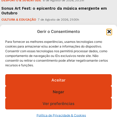
DESPORTO & JUVENTUDE
8 de Agosto de 2026, 20:21h
Sonus Art Fest: o epicentro da música emergente em
Outubro
CULTURA & EDUCAÇÃO
7 de Agosto de 2026, 21:00h
Tiago Margarido: a prioridade “é reavivar a mística
Gerir o Consentimento
do Vitória”
DESPORTO & JUVENTUDE
7 de Agosto de 2026, 15:24h
Para fornecer as melhores experiências, usamos tecnologias como
cookies para armazenar e/ou aceder a informações do dispositivo.
Consentir com essas tecnologias nos permitirá processar dados, como
Subscreva Newsletter:
comportamento de navegação ou IDs exclusivos neste site. Não
consentir ou retirar o consentimento pode afetar negativamante certos
recursos e funções.
Aceitar
QUERO ADERIR
Negar
Li e aceito a
Política de Privacidade
.
Ver preferências
Política de Privacidade & Cookies
© 2026 GA! Todos os direitos reservados.