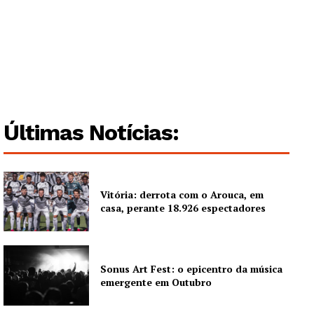
Guimarães, agora!
SUBSCREVA JÁ!
Últimas Notícias:
Institucional
Artigos
Vitória: derrota com o Arouca, em
Edição Digital
casa, perante 18.926 espectadores
Europa
Grande Entrevista
Sonus Art Fest: o epicentro da música
Publicidade
emergente em Outubro
Quero ser Assinante