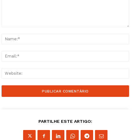
Comment:
Name
Email
Websi
PARTILHE ESTE ARTIGO: