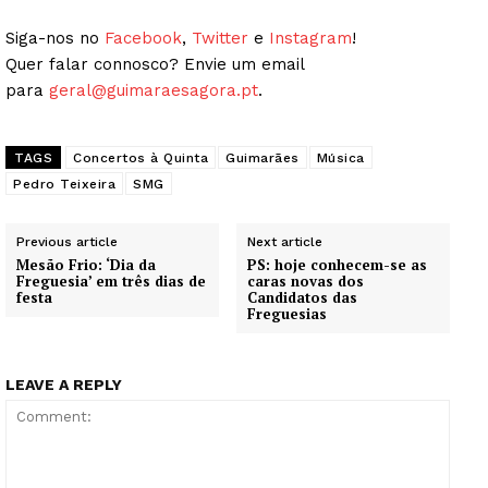
Siga-nos no
Facebook
,
Twitter
e
Instagram
!
Quer falar connosco? Envie um email
para
geral@guimaraesagora.pt
.
TAGS
Concertos à Quinta
Guimarães
Música
Pedro Teixeira
SMG
Previous article
Next article
Mesão Frio: ‘Dia da
PS: hoje conhecem-se as
Freguesia’ em três dias de
caras novas dos
festa
Candidatos das
Freguesias
LEAVE A REPLY