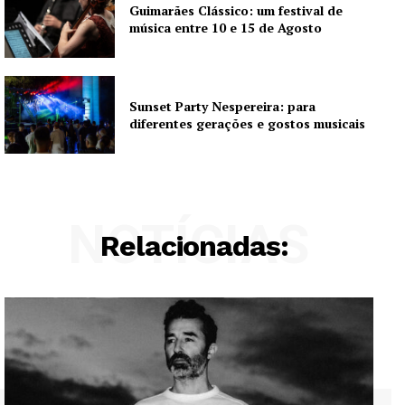
Guimarães Clássico: um festival de
Europa
música entre 10 e 15 de Agosto
Grande Entrevista
Publicidade
Quero ser Assinante
Sunset Party Nespereira: para
diferentes gerações e gostos musicais
NOTÍCIAS
Relacionadas: