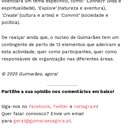
vivenciará um tema específico, como:
‘Connect’
(vida e
espiritualidade),
‘Explore’
(natureza e aventura),
‘Create’
(cultura e artes) e
‘Commit’
(sociedade e
política).
De realçar ainda que, o núcleo de Guimarães tem um
contingente de perto de 13 elementos que aderiram a
esta actividade, quer como participantes, quer como
responsáveis de organização nas diferentes áreas.
© 2025 Guimarães, agora!
Partilhe a sua opinião nos comentários em baixo!
Siga-nos no
Facebook
,
Twitter
e
Instagram
!
Quer falar connosco? Envie um email
para
geral@guimaraesagora.pt
.