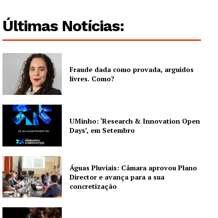
Últimas Notícias:
Fraude dada como provada, arguidos
livres. Como?
Guimarães, agora!
UMinho: ‘Research & Innovation Open
SUBSCREVA JÁ!
Days’, em Setembro
Águas Pluviais: Câmara aprovou Plano
Institucional
Director e avança para a sua
concretização
Artigos
Edição Digital