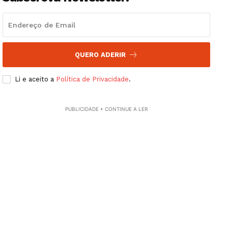
Guimarães, agora!
SUBSCREVA JÁ!
QUERO ADERIR
Li e aceito a
Política de Privacidade
.
Institucional
Artigos
PUBLICIDADE • CONTINUE A LER
Edição Digital
Europa
Grande Entrevista
Publicidade
Quero ser Assinante