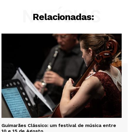
NOTÍCIAS
Relacionadas:
Guimarães Clássico: um festival de música entre
10 e 15 de Agosto