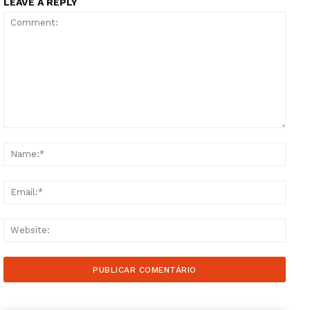
LEAVE A REPLY
Comment:
Name
Email
Websi