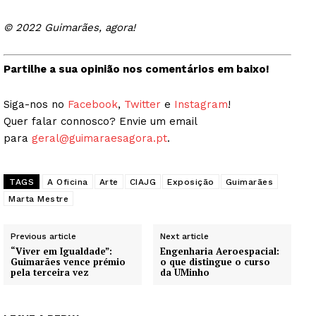
Quero ser Assinante
© 2022 Guimarães, agora!
Partilhe a sua opinião nos comentários em baixo!
Siga-nos no
Facebook
,
Twitter
e
Instagram
!
Quer falar connosco? Envie um email
para
geral@guimaraesagora.pt
.
TAGS
A Oficina
Arte
CIAJG
Exposição
Guimarães
Marta Mestre
Previous article
Next article
“Viver em Igualdade”:
Engenharia Aeroespacial:
Guimarães vence prémio
o que distingue o curso
pela terceira vez
da UMinho