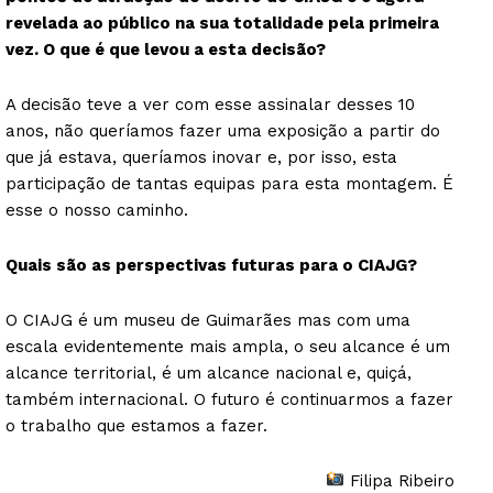
revelada ao público na sua totalidade pela primeira
vez. O que é que levou a esta decisão?
A decisão teve a ver com esse assinalar desses 10
Guimarães, agora!
anos, não queríamos fazer uma exposição a partir do
que já estava, queríamos inovar e, por isso, esta
SUBSCREVA JÁ!
participação de tantas equipas para esta montagem. É
esse o nosso caminho.
Quais são as perspectivas futuras para o CIAJG?
Institucional
O CIAJG é um museu de Guimarães mas com uma
escala evidentemente mais ampla, o seu alcance é um
Artigos
alcance territorial, é um alcance nacional e, quiçá,
Edição Digital
também internacional. O futuro é continuarmos a fazer
Europa
o trabalho que estamos a fazer.
Grande Entrevista
Filipa Ribeiro
Publicidade