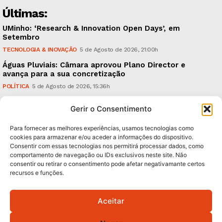
Últimas:
UMinho: ‘Research & Innovation Open Days’, em
Setembro
TECNOLOGIA & INOVAÇÃO
5 de Agosto de 2026, 21:00h
Águas Pluviais: Câmara aprovou Plano Director e
avança para a sua concretização
POLÍTICA
5 de Agosto de 2026, 15:36h
Guimarães Clássico: um festival de música entre 10 e
Gerir o Consentimento
15 de Agosto
CULTURA & EDUCAÇÃO
5 de Agosto de 2026, 12:06h
Para fornecer as melhores experiências, usamos tecnologias como
cookies para armazenar e/ou aceder a informações do dispositivo.
Consentir com essas tecnologias nos permitirá processar dados, como
Subscreva Newsletter:
comportamento de navegação ou IDs exclusivos neste site. Não
consentir ou retirar o consentimento pode afetar negativamante certos
recursos e funções.
Aceitar
QUERO ADERIR