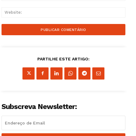
Websi
Guimarães, agora!
PARTILHE ESTE ARTIGO:
SUBSCREVA JÁ!
Institucional
Subscreva Newsletter:
Artigos
Edição Digital