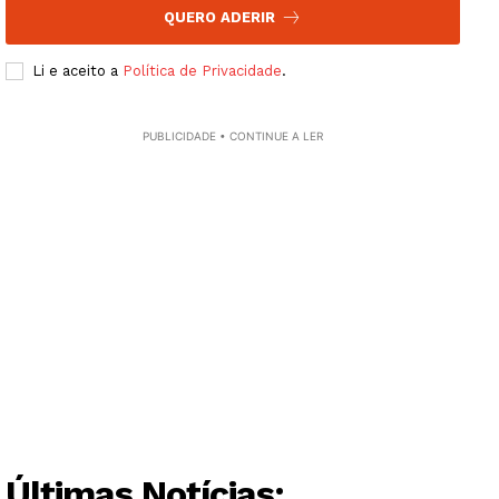
Europa
QUERO ADERIR
Grande Entrevista
Li e aceito a
Política de Privacidade
.
Publicidade
Quero ser Assinante
PUBLICIDADE • CONTINUE A LER
Últimas Notícias: