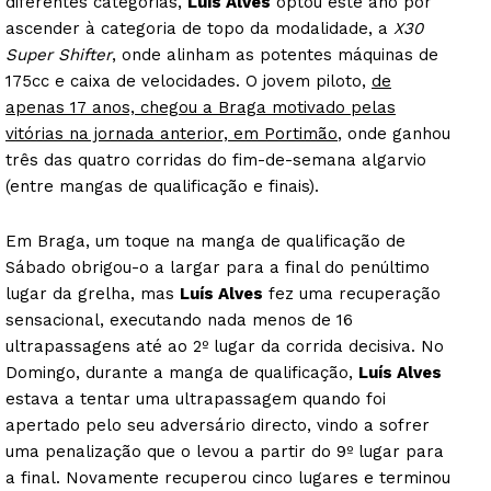
diferentes categorias,
Luís Alves
optou este ano por
ascender à categoria de topo da modalidade, a
X30
Super Shifter
, onde alinham as potentes máquinas de
175cc e caixa de velocidades. O jovem piloto,
de
apenas 17 anos, chegou a Braga motivado pelas
vitórias na jornada anterior, em Portimão
, onde ganhou
três das quatro corridas do fim-de-semana algarvio
(entre mangas de qualificação e finais).
Em Braga, um toque na manga de qualificação de
Sábado obrigou-o a largar para a final do penúltimo
lugar da grelha, mas
Luís Alves
fez uma recuperação
sensacional, executando nada menos de 16
ultrapassagens até ao 2º lugar da corrida decisiva. No
Domingo, durante a manga de qualificação,
Luís Alves
estava a tentar uma ultrapassagem quando foi
apertado pelo seu adversário directo, vindo a sofrer
uma penalização que o levou a partir do 9º lugar para
a final. Novamente recuperou cinco lugares e terminou