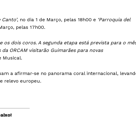
e Canto’
, no dia 1 de Março, pelas 18h00 e
‘Parroquia del
 Março, pelas 17h00.
re os dois coros. A segunda etapa está prevista para o mê
s da ORCAM visitarão Guimarães para novas
e Musical.
nuam a afirmar-se no panorama coral internacional, levand
e relevo europeu.
Institucional
aixo!
Artigos
 agora!
Edição Digital