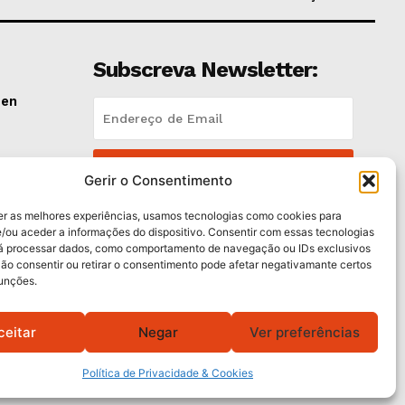
Subscreva Newsletter:
pen
QUERO ADERIR
lano
Gerir o Consentimento
Li e aceito a
Política de Privacidade
.
er as melhores experiências, usamos tecnologias como cookies para
/ou aceder a informações do dispositivo. Consentir com essas tecnologias
rá processar dados, como comportamento de navegação ou IDs exclusivos
e
Não consentir ou retirar o consentimento pode afetar negativamante certos
funções.
ceitar
Negar
Ver preferências
Política de Privacidade & Cookies