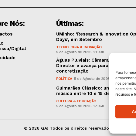
re Nós:
Últimas:
actos
UMinho: ‘Research & Innovation O
Days’, em Setembro
ão
TECNOLOGIA & INOVAÇÃO
essa/Digital
5 de Agosto de 2026, 21:00h
icidade
Águas Pluviais: Câmara aprovou P
Director e avança para a sua
concretização
Para fornec
armazenar e
POLÍTICA
5 de Agosto de 2026, 15:36h
nos permiti
Guimarães Clássico: um festival d
neste site. 
música entre 10 e 15 de Agosto
recursos e 
CULTURA & EDUCAÇÃO
5 de Agosto de 2026, 12:06h
A
© 2026 GA! Todos os direitos reservados.