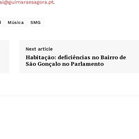
al@guimaraesagora.pt
.
Europa
A JÁ!
Grande Entrevista
Publicidade
d
Música
SMG
Quero ser Assinante
Next article
Habitação: deficiências no Bairro de
São Gonçalo no Parlamento