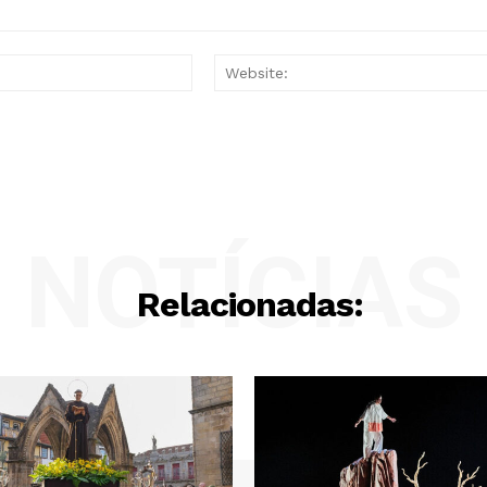
Email:*
NOTÍCIAS
Relacionadas: