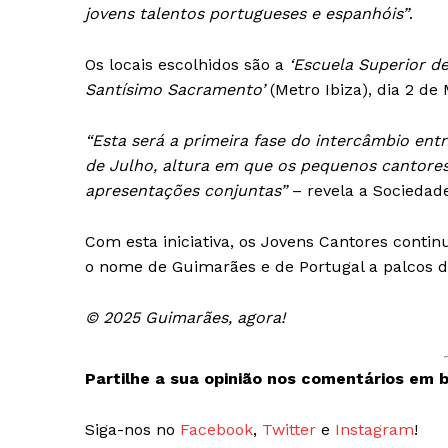
jovens talentos portugueses e espanhóis”
.
Os locais escolhidos são a
‘Escuela Superior d
Santísimo Sacramento’
(Metro Ibiza), dia 2 de
“Esta será a primeira fase do intercâmbio ent
de Julho, altura em que os pequenos cantore
apresentações conjuntas”
– revela a Sociedad
Com esta iniciativa, os Jovens Cantores conti
o nome de Guimarães e de Portugal a palcos d
© 2025 Guimarães, agora!
Partilhe a sua opinião nos comentários em b
Guimarães,
Siga-nos no
Facebook
,
Twitter
e
Instagram
!