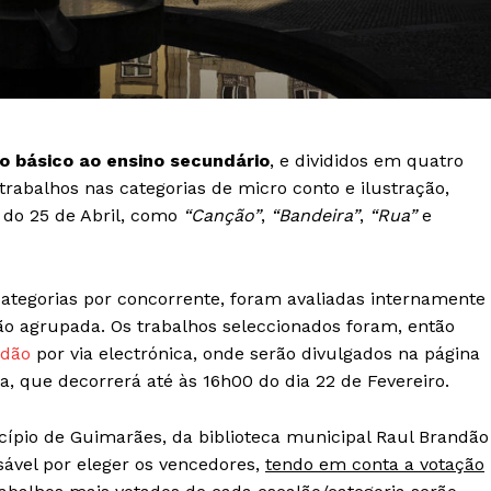
no básico ao ensino secundário
, e divididos em quatro
abalhos nas categorias de micro conto e ilustração,
 do 25 de Abril, como
“Canção”
,
“Bandeira”
,
“Rua”
e
Institucional
 categorias por concorrente, foram avaliadas internamente
Artigos
o agrupada. Os trabalhos seleccionados foram, então
 agora!
Edição Digital
ndão
por via electrónica, onde serão divulgados na página
a, que decorrerá até às 16h00 do dia 22 de Fevereiro.
Europa
A JÁ!
Grande Entrevista
ípio de Guimarães, da biblioteca municipal Raul Brandão
Publicidade
sável por eleger os vencedores,
tendo em conta a votação
Quero ser Assinante