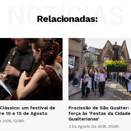
NOTÍCIAS
Relacionadas:
lássico: um festival de
Procissão de São Gualter: 
re 10 e 15 de Agosto
força às ‘Festas da Cidade
Gualterianas’
 2026, 12:06h
3 De Agosto De 2026, 21:00h