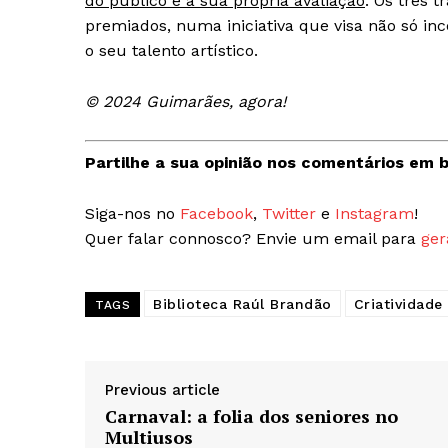
do público e a sua própria avaliação
. Os três 
premiados, numa iniciativa que visa não só in
o seu talento artístico.
© 2024 Guimarães, agora!
Partilhe a sua opinião nos comentários em b
Siga-nos no
Facebook
,
Twitter
e
Instagram
!
Quer falar connosco? Envie um email para
ger
Biblioteca Raúl Brandão
Criatividade
TAGS
Previous article
Carnaval: a folia dos seniores no
Multiusos