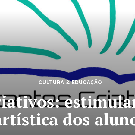
CULTURA & EDUCAÇÃO
iativos: estimula
artística dos alun