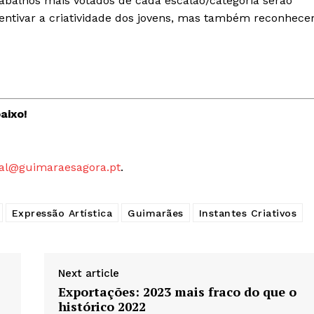
trabalhos mais votados de cada escalão/categoria serão
centivar a criatividade dos jovens, mas também reconhece
aixo!
al@guimaraesagora.pt
.
Expressão Artística
Guimarães
Instantes Criativos
Next article
Exportações: 2023 mais fraco do que o
histórico 2022