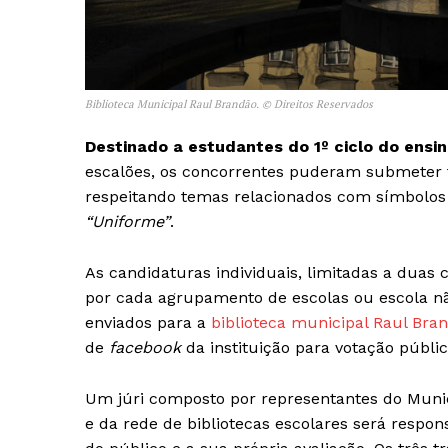
Biblioteca Municipal Raul Brandão. © Direitos Reservados
Destinado a estudantes do 1º ciclo do ensi
escalões, os concorrentes puderam submeter tr
respeitando temas relacionados com símbolos
“Uniforme”
.
As candidaturas individuais, limitadas a duas
por cada agrupamento de escolas ou escola nã
Guimarães,
enviados para a
biblioteca municipal Raul Bra
de
facebook
da instituição para votação públic
SUBSCREV
Um júri composto por representantes do Munic
e da rede de bibliotecas escolares será respon