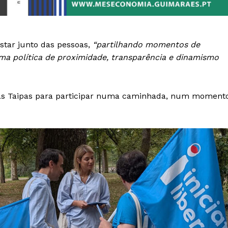
estar junto das pessoas,
“partilhando momentos de
a política de proximidade, transparência e dinamismo
das Taipas para participar numa caminhada, num moment
Institucional
Artigos
 agora!
Edição Digital
Europa
A JÁ!
Grande Entrevista
Publicidade
Quero ser Assinante