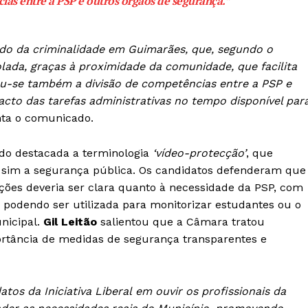
as entre a PSP e outros órgãos de segurança.”
ado da criminalidade em Guimarães, que, segundo o
ada, graças à proximidade da comunidade, que facilita
dou-se também a divisão de competências entre a PSP e
to das tarefas administrativas no tempo disponível par
ta o comunicado.
endo destacada a terminologia
‘vídeo-protecção’
, que
as sim a segurança pública. Os candidatos defenderam que
ões deveria ser clara quanto à necessidade da PSP, com
 podendo ser utilizada para monitorizar estudantes ou o
nicipal.
Gil Leitão
salientou que a Câmara tratou
ortância de medidas de segurança transparentes e
tos da Iniciativa Liberal em ouvir os profissionais da