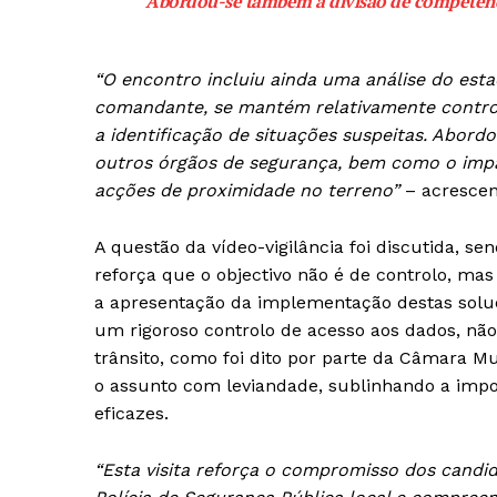
“Abordou-se também a divisão de competênci
“O encontro incluiu ainda uma análise do est
comandante, se mantém relativamente control
a identificação de situações suspeitas. Abor
outros órgãos de segurança, bem como o impac
acções de proximidade no terreno”
– acrescen
A questão da vídeo-vigilância foi discutida, s
reforça que o objectivo não é de controlo, m
a apresentação da implementação destas soluç
um rigoroso controlo de acesso aos dados, não
trânsito, como foi dito por parte da Câmara Mu
o assunto com leviandade, sublinhando a imp
eficazes.
“Esta visita reforça o compromisso dos candida