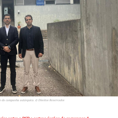
Europa
A JÁ!
Grande Entrevista
Publicidade
Quero ser Assinante
o da campanha autárquica. © Direitos Reservados