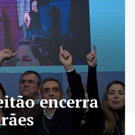
eitão encerra
rães