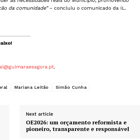
nder as necessidades reais do Município, promovendo
cção da comunidade”
– concluiu o comunicado da IL.
aixo!
al@guimaraesagora.pt
.
eral
Mariana Leitão
Simão Cunha
Next article
OE2026: um orçamento reformista e
pioneiro, transparente e responsável