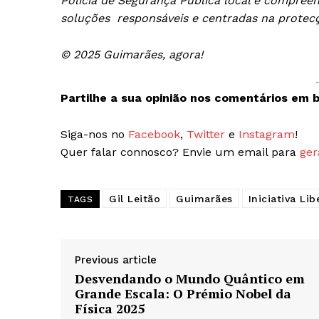
Polícia de Segurança Pública local e compree
soluções responsáveis e centradas na prote
© 2025 Guimarães, agora!
Partilhe a sua opinião nos comentários em b
Siga-nos no
Facebook
,
Twitter
e
Instagram
!
Quer falar connosco? Envie um email para
ger
Gil Leitão
Guimarães
Iniciativa Lib
TAGS
Previous article
Desvendando o Mundo Quântico em
Grande Escala: O Prémio Nobel da
Física 2025