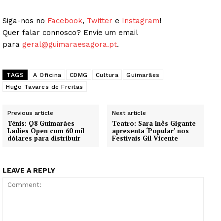
Siga-nos no
Facebook
,
Twitter
e
Instagram
!
Quer falar connosco? Envie um email
para
geral@guimaraesagora.pt
.
TAGS
A Oficina
CDMG
Cultura
Guimarães
Hugo Tavares de Freitas
Previous article
Next article
Ténis: Q8 Guimarães
Teatro: Sara Inês Gigante
Ladies Open com 60 mil
apresenta ‘Popular’ nos
dólares para distribuir
Festivais Gil Vicente
LEAVE A REPLY