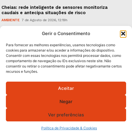
Cheias: rede inteligente de sensores monitoriza
caudais e antecipa situações de risco
AMBIENTE
7 de Agosto de 2026, 12:19h
Espaço Guimarães: ‘The Golden Ibérica Burger’
Gerir o Consentimento
começa hoje
TURISMO & GASTRONOMIA
6 de Agosto de 2026, 21:00h
Para fornecer as melhores experiências, usamos tecnologias como
cookies para armazenar e/ou aceder a informações do dispositivo.
Consentir com essas tecnologias nos permitirá processar dados, como
Subscreva Newsletter:
comportamento de navegação ou IDs exclusivos neste site. Não
consentir ou retirar o consentimento pode afetar negativamante certos
recursos e funções.
Aceitar
QUERO ADERIR
Negar
Li e aceito a
Política de Privacidade
.
Ver preferências
© 2026 GA! Todos os direitos reservados.
Política de Privacidade & Cookies