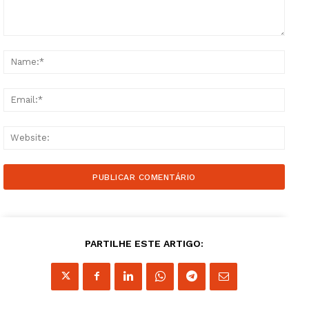
Comment:
Name
Email
Websi
PARTILHE ESTE ARTIGO: