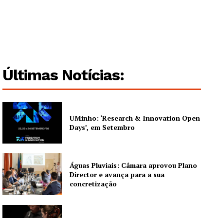
Guimarães, agora!
SUBSCREVA JÁ!
Últimas Notícias:
Institucional
UMinho: ‘Research & Innovation Open
Artigos
Days’, em Setembro
Edição Digital
Europa
Águas Pluviais: Câmara aprovou Plano
Grande Entrevista
Director e avança para a sua
Publicidade
concretização
Quero ser Assinante