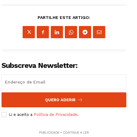
Institucional
PARTILHE ESTE ARTIGO:
Artigos
Edição Digital
Europa
Grande Entrevista
Subscreva Newsletter:
Publicidade
Quero ser Assinante
QUERO ADERIR
Li e aceito a
Política de Privacidade
.
PUBLICIDADE • CONTINUE A LER