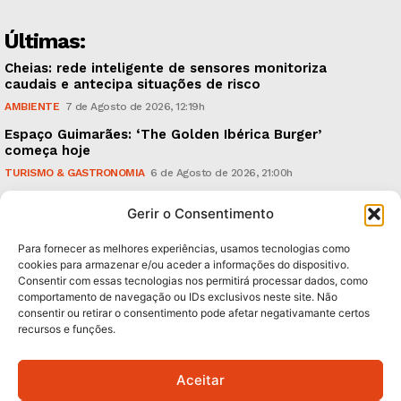
Últimas:
Cheias: rede inteligente de sensores monitoriza
caudais e antecipa situações de risco
AMBIENTE
7 de Agosto de 2026, 12:19h
Espaço Guimarães: ‘The Golden Ibérica Burger’
começa hoje
TURISMO & GASTRONOMIA
6 de Agosto de 2026, 21:00h
O Verão é na Penha: ‘Captain Boy’ anima a noite da
Gerir o Consentimento
montanha
CULTURA & EDUCAÇÃO
6 de Agosto de 2026, 16:23h
Para fornecer as melhores experiências, usamos tecnologias como
cookies para armazenar e/ou aceder a informações do dispositivo.
Consentir com essas tecnologias nos permitirá processar dados, como
Subscreva Newsletter:
comportamento de navegação ou IDs exclusivos neste site. Não
consentir ou retirar o consentimento pode afetar negativamante certos
recursos e funções.
Aceitar
QUERO ADERIR