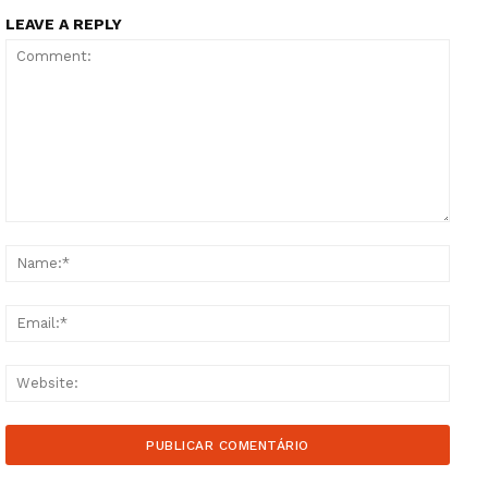
LEAVE A REPLY
Comment:
Name
Email
Websi
Guimarães, agora!
SUBSCREVA JÁ!