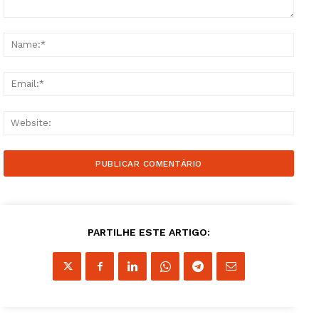
Comment:
Name
Email
Websi
PARTILHE ESTE ARTIGO: