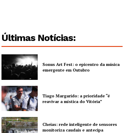
Guimarães, agora!
SUBSCREVA JÁ!
Últimas Notícias:
Institucional
Sonus Art Fest: o epicentro da música
Artigos
emergente em Outubro
Edição Digital
Europa
Grande Entrevista
Tiago Margarido: a prioridade “é
reavivar a mística do Vitória”
Publicidade
Quero ser Assinante
Cheias: rede inteligente de sensores
monitoriza caudais e antecipa