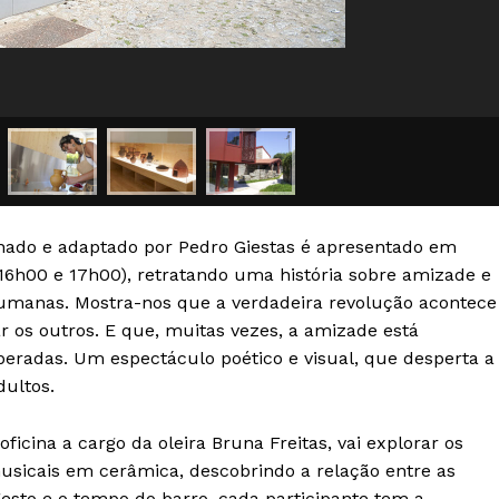
Europa
A JÁ!
Grande Entrevista
Publicidade
Quero ser Assinante
nado e adaptado por Pedro Giestas é apresentado em
 16h00 e 17h00), retratando uma história sobre amizade e
humanas. Mostra-nos que a verdadeira revolução acontece
os outros. E que, muitas vezes, a amizade está
peradas. Um espectáculo poético e visual, que desperta a
ultos.
ficina a cargo da oleira Bruna Freitas, vai explorar os
usicais em cerâmica, descobrindo a relação entre as
 gesto e o tempo do barro, cada participante tem a