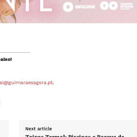
aixo!
al@guimaraesagora.pt
.
Next article
Taipas Termal: Piscinas e Parque de