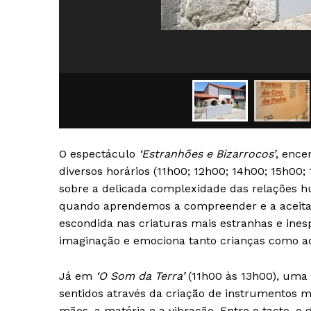
SUBSCREV
O espectáculo
‘Estranhões e Bizarrocos’
, ence
diversos horários (11h00; 12h00; 14h00; 15h00;
sobre a delicada complexidade das relações 
quando aprendemos a compreender e a aceitar 
escondida nas criaturas mais estranhas e ines
imaginação e emociona tanto crianças como ad
Já em
‘O Som da Terra’
(11h00 às 13h00), uma o
sentidos através da criação de instrumentos m
mãos, a matéria e a vibração. Entre o tacto, o