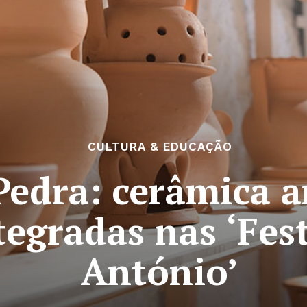
CULTURA & EDUCAÇÃO
Pedra: cerâmica a
ntegradas nas ‘Fes
António’