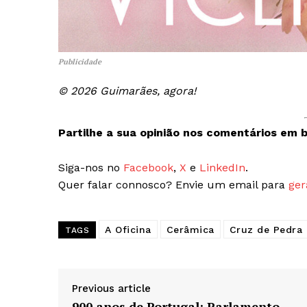
Publicidade
© 2026 Guimarães, agora!
Partilhe a sua opinião nos comentários em b
Siga-nos no
Facebook
,
X
e
LinkedIn
.
Quer falar connosco? Envie um email para
ger
A Oficina
Cerâmica
Cruz de Pedra
TAGS
Previous article
900 anos de Portugal: Parlamento