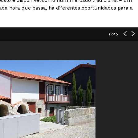
xposto e disponível como num mercado tradicional – um
da hora que passa, há diferentes oportunidades para a
1
of 5
Institucional
Artigos
 agora!
Edição Digital