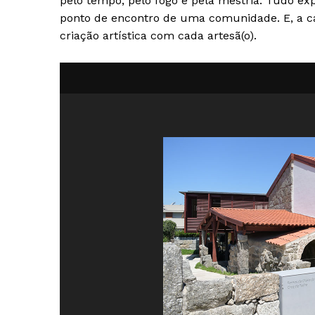
pelo tempo, pelo fogo e pela mestria. Tudo e
ponto de encontro de uma comunidade. E, a ca
criação artística com cada artesã(o).
Guimarães,