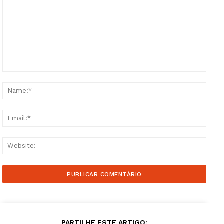
Comment:
Name
Email
Websi
PARTILHE ESTE ARTIGO: