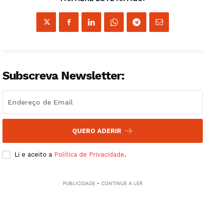
Subscreva Newsletter:
QUERO ADERIR
Guimarães, agora!
Li e aceito a
Política de Privacidade
.
SUBSCREVA JÁ!
PUBLICIDADE • CONTINUE A LER