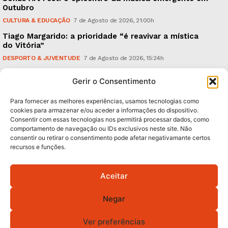
Outubro
CULTURA & EDUCAÇÃO
7 de Agosto de 2026, 21:00h
Tiago Margarido: a prioridade “é reavivar a mística
do Vitória”
DESPORTO & JUVENTUDE
7 de Agosto de 2026, 15:24h
Cheias: rede inteligente de sensores monitoriza
Gerir o Consentimento
caudais e antecipa situações de risco
AMBIENTE
7 de Agosto de 2026, 12:19h
Para fornecer as melhores experiências, usamos tecnologias como
cookies para armazenar e/ou aceder a informações do dispositivo.
Consentir com essas tecnologias nos permitirá processar dados, como
Subscreva Newsletter:
comportamento de navegação ou IDs exclusivos neste site. Não
consentir ou retirar o consentimento pode afetar negativamante certos
recursos e funções.
Aceitar
QUERO ADERIR
Negar
Li e aceito a
Política de Privacidade
.
Ver preferências