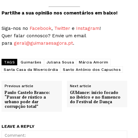
Partilhe a sua opinião nos comentários em baixo!
Siga-nos no
Facebook
,
Twitter
e
Instagram
!
Quer falar connosco? Envie um email
para
geral@guimaraesagora.pt
.
TAGS
Guimarães
Juliana Sousa
Márcia Amorim
Santa Casa da Misericórdia
Santo António dos Capuchos
Previous article
Next article
Paulo Castelo Branco:
GUIdance: início focado
“Passar de rústico a
no ibérico e no flamenco
urbano pode dar
do Festival de Dança
corrupção total”
LEAVE A REPLY